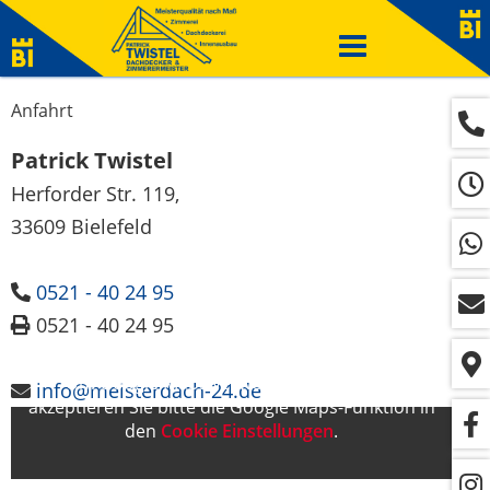
Navigation
ein-/ausblenden
Anfahrt
Patrick Twistel
Herforder Str. 119,
33609 Bielefeld
0521 - 40 24 95
0521 - 40 24 95
Um Google Maps verwenden zu können,
info@meisterdach-24.de
akzeptieren Sie bitte die Google Maps-Funktion in
den
Cookie Einstellungen
.